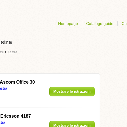
Homepage
Catalogo guide
Ch
astra
›
ssi
Aastra
 Ascom Office 30
stra
Mostrare le istruzioni
-Ericsson 4187
tra
Mostrare le istruzioni