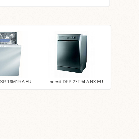
DISR 16M19 A EU
Indesit DFP 27T94 A NX EU