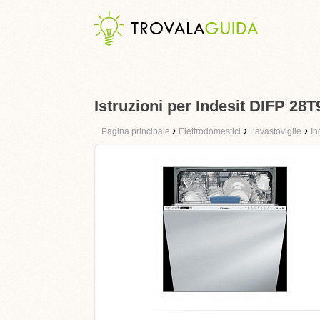
Istruzioni per Indesit DIFP 28
›
›
›
Pagina principale
Elettrodomestici
Lavastoviglie
In