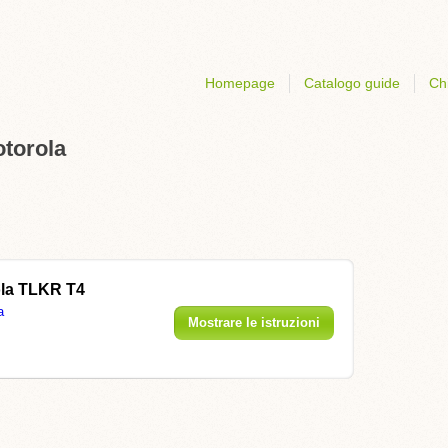
Homepage
Catalogo guide
Ch
otorola
la TLKR T4
a
Mostrare le istruzioni