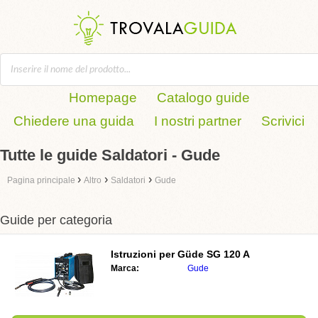
Homepage
Catalogo guide
Chiedere una guida
I nostri partner
Scrivici
Tutte le guide Saldatori - Gude
›
›
›
Pagina principale
Altro
Saldatori
Gude
Guide per categoria
Istruzioni per
Güde SG 120 A
Marca:
Gude