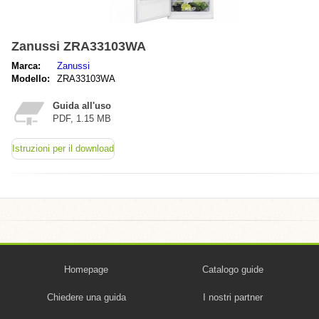
Zanussi ZRA33103WA
Marca:
Zanussi
Modello:
ZRA33103WA
Guida all'uso
PDF, 1.15 MB
Istruzioni per il download
Homepage
Catalogo guide
Chiedere una guida
I nostri partner