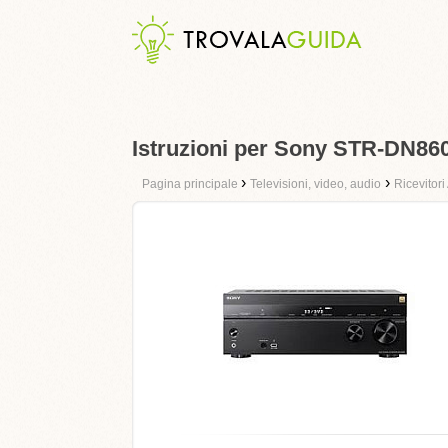
Istruzioni per Sony STR-DN86
›
›
Pagina principale
Televisioni, video, audio
Ricevitori