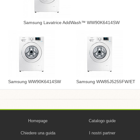
Samsung Lavatrice AddWash™ WW90K6414SW
Samsung WW90K6414SW
Samsung WW85J5255FW/ET
Homepage
Catalogo guide
Chiedere una guida
I nostri partner