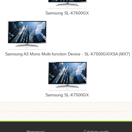
Samsung SL-K7600GX
Samsung A3 Mono Multi-function Device - SL-K7500GX/XSA (MX7)
Samsung SL-K7500GX
Homepage
Catalogo guide