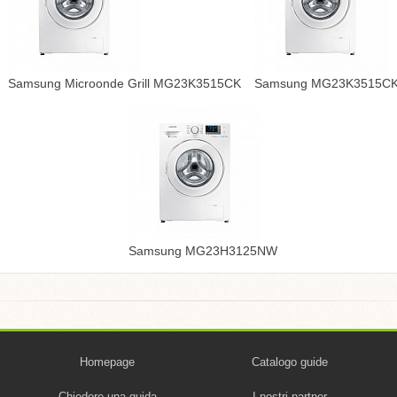
Samsung Microonde Grill MG23K3515CK
Samsung MG23K3515C
Samsung MG23H3125NW
Homepage
Catalogo guide
Chiedere una guida
I nostri partner