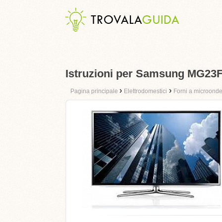
Istruzioni per Samsung MG23
›
›
Pagina principale
Elettrodomestici
Forni a microond