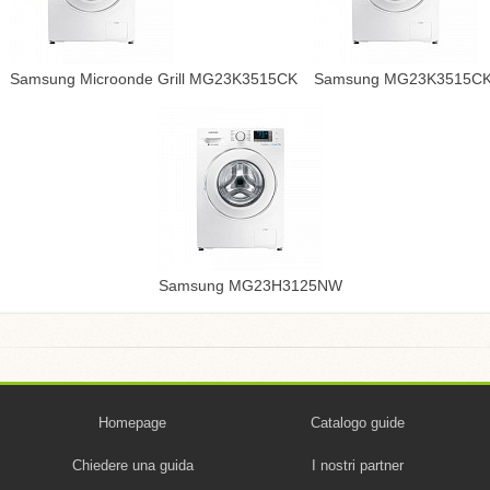
Samsung Microonde Grill MG23K3515CK
Samsung MG23K3515C
Samsung MG23H3125NW
Homepage
Catalogo guide
Chiedere una guida
I nostri partner