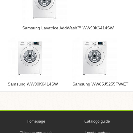
Samsung Lavatrice AddWash™ WW90K6414SW
Samsung WW90K6414SW
Samsung WW85J5255FW/ET
Homepage
Catalogo guide
Chiedere una guida
I nostri partner