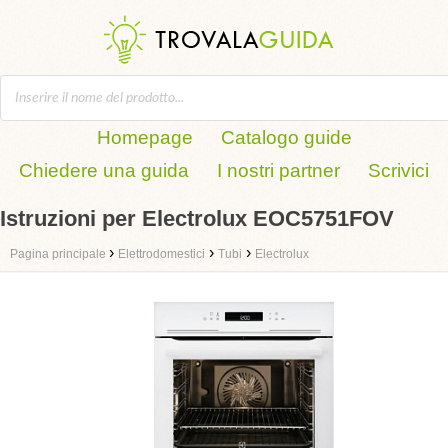
Homepage
Catalogo guide
Chiedere una guida
I nostri partner
Scrivici
Istruzioni per Electrolux EOC5751FOV
›
›
›
Pagina principale
Elettrodomestici
Tubi
Electrolux