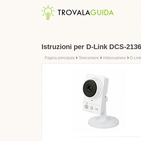
Istruzioni per D-Link DCS-213
›
›
›
Pagina principale
Telecamere
Videocamere
D-Lin