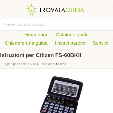
Homepage
Catalogo guide
Chiedere una guida
I nostri partner
Scrivici
Istruzioni per Citizen FS-60BKII
›
›
›
Pagina principale
Altro
Calcolatrici
Citizen