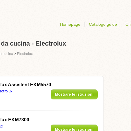
Homepage
Catalogo guide
Ch
 da cucina - Electrolux
›
da cucina
Electrolux
olux Assistent EKM5570
ectrolux
Mostrare le istruzioni
olux EKM7300
ux
Mostrare le istruzioni